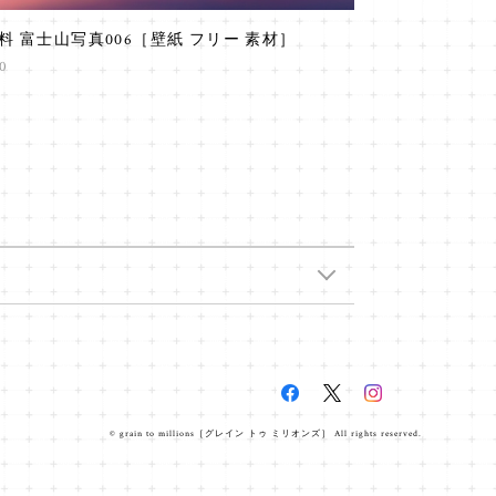
料 富士山写真006［壁紙 フリー 素材］
0
© grain to millions［グレイン トゥ ミリオンズ］ All rights reserved.