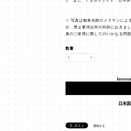
3. また、アダルトサイト、公序
◇ 写真は御来光館カメラマンによ
が、禁止事項以外の目的におきま
真のご使用に際してのいかなる問
数量
Internat
日本国
通報する