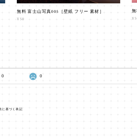
無
無料 富士山写真005［壁紙 フリー 素材］
¥5
¥50
0
0
法に基づく表記