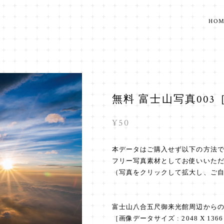
HO
無料 富士山写真003
¥50
本データはご購入せず以下の方法
フリー写真素材としてお使いいた
（写真をクリックして拡大し、ご
富士山八合五尺御来光館周辺から
［画像データサイズ : 2048 X 1366